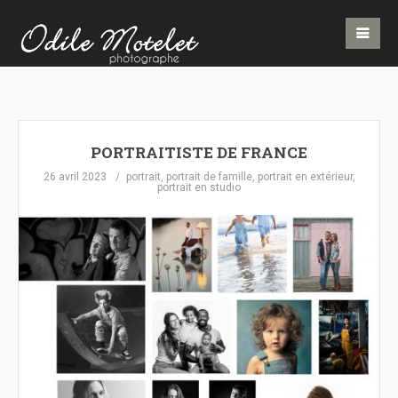
PORTRAITISTE DE FRANCE
26 avril 2023
portrait
,
portrait de famille
,
portrait en extérieur
,
portrait en studio