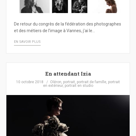
De retour du congrès de la fédération des photographes
et des métiers de l’image à Vannes, j’ai le…
EN SAVOIR PLUS
En attendant Izia
10 octobre 2018
Oléron
,
portrait
,
portrait de famille
,
portrait
en extérieur
,
portrait en studio