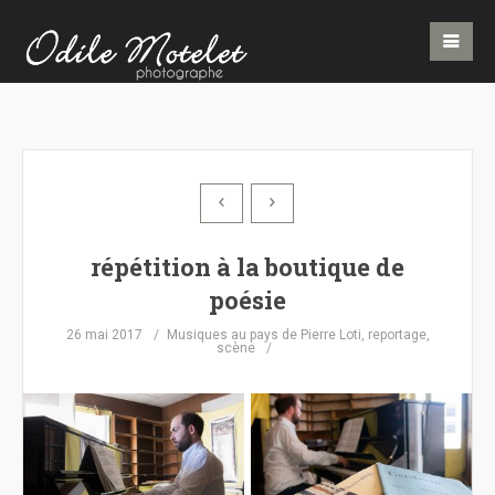
répétition à la boutique de
poésie
26 mai 2017
Musiques au pays de Pierre Loti
,
reportage
,
scène