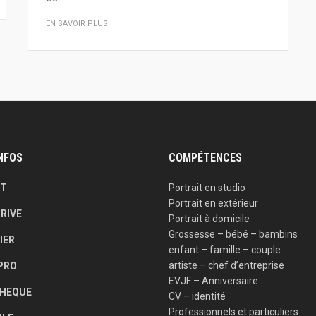
EN SAVOIR PLUS
INFOS
COMPÉTENCES
IT
Portrait en studio
Portrait en extérieur
RIVE
Portrait à domicile
Grossesse – bébé – bambins
IER
enfant – famille – couple
artiste – chef d’entreprise
PRO
EVJF – Anniversaire
HEQUE
CV – identité
Professionnels et particuliers